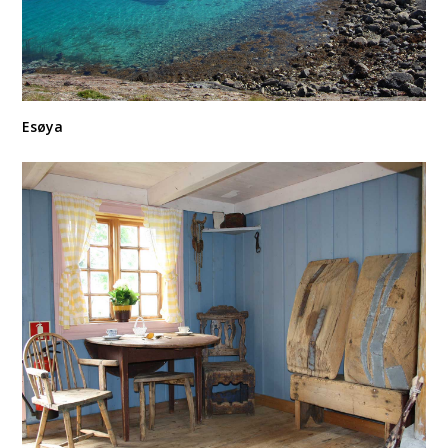
Esøya