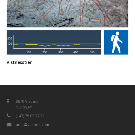
Vistnesstien
8870 Visthus
NORWAY
(+47) 75 03 77 11
post@visthus.com