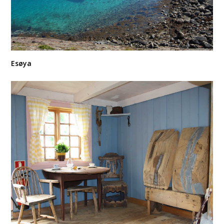
Esøya