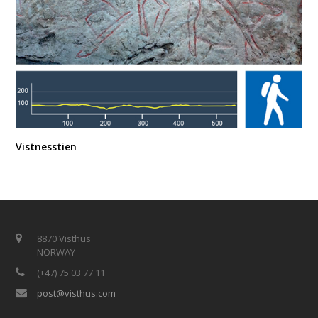
Vistnesstien
8870 Visthus
NORWAY
(+47) 75 03 77 11
post@visthus.com