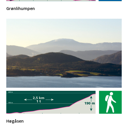
Grønlihumpen
Høgåsen