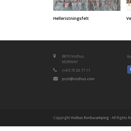
V
Helleristningsfelt
8870 Visthus
Be
NORWAY
(+47) 75 03 77 11
post@visthus.com
Copyright
Visthus Rorbucamping
- All Rights 