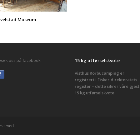
evelstad Museum
søk oss på facebook:
15 kg utførselskvote
Visthus Rorbucamping er
registrert i Fiskeridirektoratets
register – dette sikrer våre gjest
15 kg utførselskvote.
Reserved