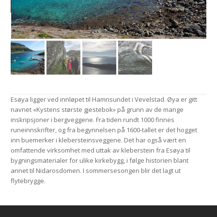
Esøya ligger ved innløpet til Hamnsundet i Vevelstad. Øya er gitt
navnet «Kystens største gjestebok» på grunn av de mange
inskripsjoner i bergveggene. Fra tiden rundt 1000 finnes
runeinnskrifter, og fra begynnelsen på 1600-tallet er det hogget
inn buemerker i klebersteinsveggene. Det har også vært en
omfattende virksomhet med uttak av kleberstein fra Esøya til
bygningsmaterialer for ulike kirkebygg, i følge historien blant
annet til Nidarosdomen. I sommersesongen blir det lagt ut
flytebrygge.