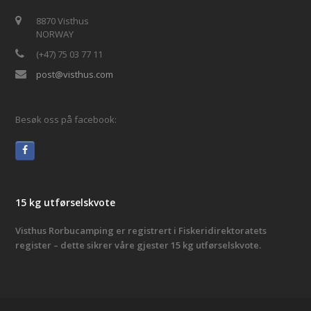
8870 Visthus
NORWAY
(+47) 75 03 77 11
post@visthus.com
Besøk oss på facebook:
15 kg utførselskvote
Visthus Rorbucamping er registrert i Fiskeridirektoratets
register – dette sikrer våre gjester 15 kg utførselskvote.