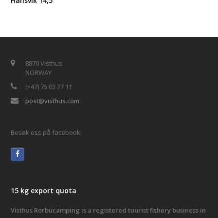
Hansvik 14,5
8870 Visthus
NORWAY
(+47) 75 03 77 11
post@visthus.com
Besøk oss på facebook:
15 kg export quota
Visthus Rorbucamping is a registered tourist fishery business in