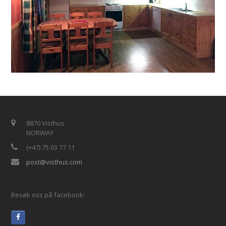
8870 Visthus
NORWAY
(+47) 75 03 77 11
post@visthus.com
Besøk oss på facebook: