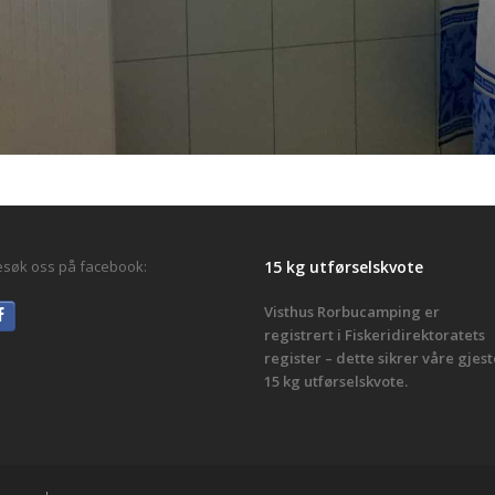
søk oss på facebook:
15 kg utførselskvote
Visthus Rorbucamping er
registrert i Fiskeridirektoratets
register – dette sikrer våre gjest
15 kg utførselskvote.