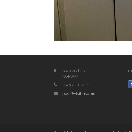
8870 Visthus
Be
NORWAY
(+47) 75 03 77 11
post@visthus.com