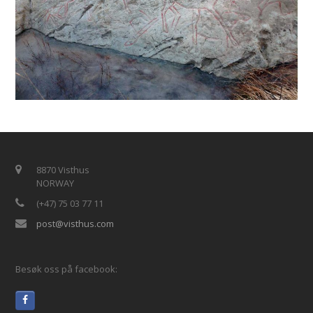
8870 Visthus
NORWAY
(+47) 75 03 77 11
post@visthus.com
Besøk oss på facebook: