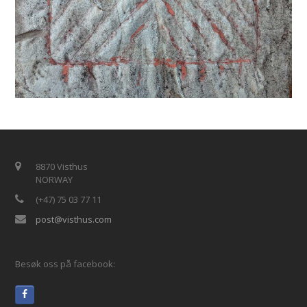
8870 Visthus
NORWAY
(+47) 75 03 77 11
post@visthus.com
Besøk oss på facebook: