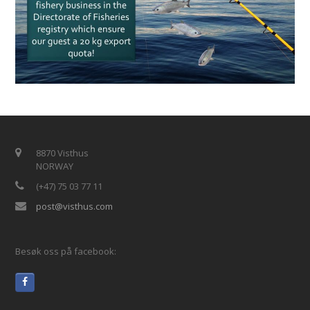
8870 Visthus
NORWAY
(+47) 75 03 77 11
post@visthus.com
Besøk oss på facebook: