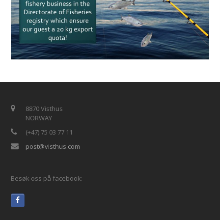
8870 Visthus
NORWAY
(+47) 75 03 77 11
post@visthus.com
Besøk oss på facebook: