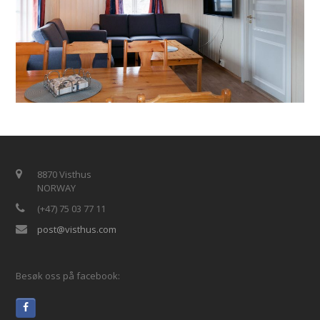
8870 Visthus
NORWAY
(+47) 75 03 77 11
post@visthus.com
Besøk oss på facebook: